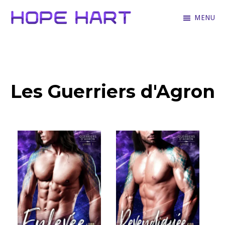
Skip
MENU
to
Hope
Books
main
Hart
for
content
hopeless
Les Guerriers d'Agron
romantics
who
love
hartfelt
stories