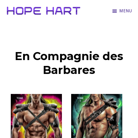
Skip
MENU
to
Hope
Books
main
Hart
for
content
hopeless
En Compagnie des
romantics
who
Barbares
love
hartfelt
stories