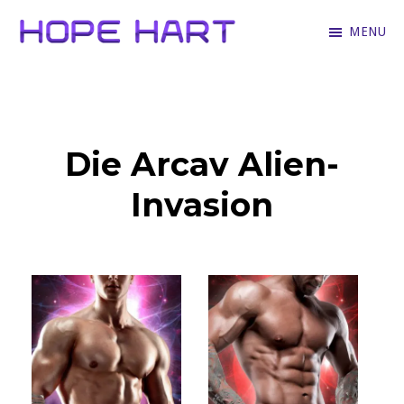
Skip
MENU
to
Hope
Books
main
Hart
for
content
hopeless
Die Arcav Alien-
romantics
who
Invasion
love
hartfelt
stories