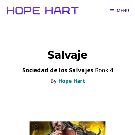
Skip
MENU
to
Hope
Books
main
Hart
for
content
hopeless
Salvaje
romantics
who
Sociedad de los Salvajes
Book
4
love
By
Hope Hart
hartfelt
stories