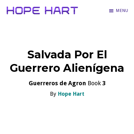
Skip
MENU
to
Hope
Books
main
Hart
for
content
hopeless
Salvada Por El
romantics
who
Guerrero Alienígena
love
hartfelt
Guerreros de Agron
Book
3
stories
By
Hope Hart