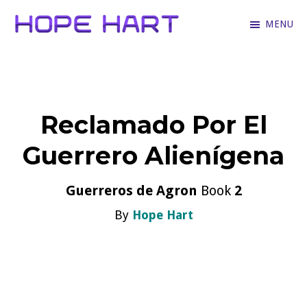
Skip
MENU
to
Hope
Books
main
Hart
for
content
hopeless
Reclamado Por El
romantics
who
Guerrero Alienígena
love
hartfelt
Guerreros de Agron
Book
2
stories
By
Hope Hart