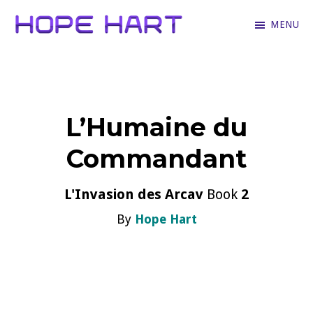
Skip
MENU
to
Hope
Books
main
Hart
for
content
hopeless
L’Humaine du
romantics
who
Commandant
love
hartfelt
L'Invasion des Arcav
Book
2
stories
By
Hope Hart